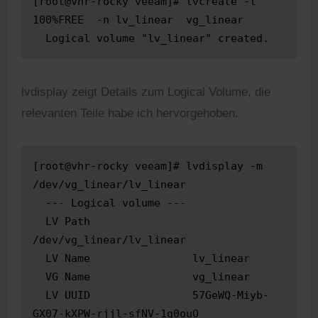
[root@vhr-rocky veeam]# lvcreate -l 
100%FREE  -n lv_linear  vg_linear

  Logical volume "lv_linear" created.
lvdisplay zeigt Details zum Logical Volume, die
relevanten Teile habe ich hervorgehoben.
[root@vhr-rocky veeam]# lvdisplay -m 
/dev/vg_linear/lv_linear

  --- Logical volume ---

  LV Path                
/dev/vg_linear/lv_linear

  LV Name                lv_linear

  VG Name                vg_linear

  LV UUID                57GeWQ-Miyb-
GX07-kXPW-rjjl-sfNV-1g0ouO
