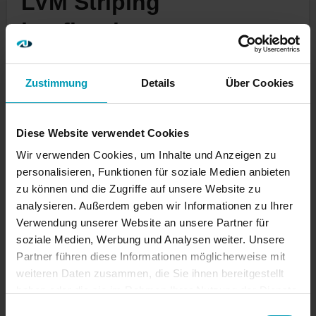
LVM Striping
konfigurieren
Die Devices sdf, sdf, sdh und sdi sind jeweils
110GB große VMDKs und werden für das LVM
Zustimmung
Details
Über Cookies
verwendet.
Diese Website verwendet Cookies
Wir verwenden Cookies, um Inhalte und Anzeigen zu
root@vhr-rocky veeam]# lsblk

personalisieren, Funktionen für soziale Medien anbieten
NAME        MAJ:MIN RM  SIZE RO TYPE 
zu können und die Zugriffe auf unsere Website zu
MOUNTPOINTS

analysieren. Außerdem geben wir Informationen zu Ihrer
sda           8:0    0  100G  0 disk

Verwendung unserer Website an unsere Partner für
├─sda1        8:1    0  600M  0 part 
soziale Medien, Werbung und Analysen weiter. Unsere
/boot/efi

Partner führen diese Informationen möglicherweise mit
├─sda2        8:2    0    1G  0 part 
weiteren Daten zusammen, die Sie ihnen bereitgestellt
/boot

haben oder die sie im Rahmen Ihrer Nutzung der Dienste
└─sda3        8:3    0 98.4G  0 part

gesammelt haben.
Einwilligungsauswahl