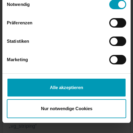
  ├─rl-root 253:0    0 60.8G  0 lvm  /

Notwendig
  ├─rl-swap 253:1    0  7.9G  0 lvm  
[SWAP]

Präferenzen
  └─rl-home 253:2    0 29.7G  0 lvm  
/home

sdb           8:16   0  100G  0 disk

Statistiken
sdc           8:32   0  100G  0 disk

sdd           8:48   0  100G  0 disk

Marketing
sdf           
sdg           
sdh           
Alle akzeptieren
sdi           
8:128  0  110G  0 disk
Nur notwendige Cookies
Erzeugt die Volumegroup mit den Namen
„vg_striping“