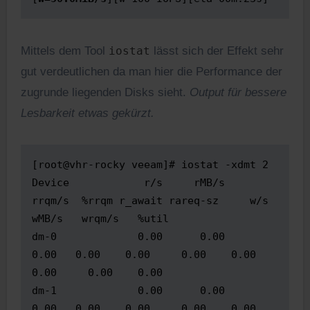
Mittels dem Tool
iostat
lässt sich der Effekt sehr
gut verdeutlichen da man hier die Performance der
zugrunde liegenden Disks sieht.
Output für bessere
Lesbarkeit etwas gekürzt.
[root@vhr-rocky veeam]# iostat -xdmt 2

Device            r/s     rMB/s   
rrqm/s  %rrqm r_await rareq-sz     w/s     
wMB/s   wrqm/s   %util

dm-0             0.00      0.00     
0.00   0.00    0.00     0.00    0.00      
0.00     0.00    0.00

dm-1             0.00      0.00     
0.00   0.00    0.00     0.00    0.00      