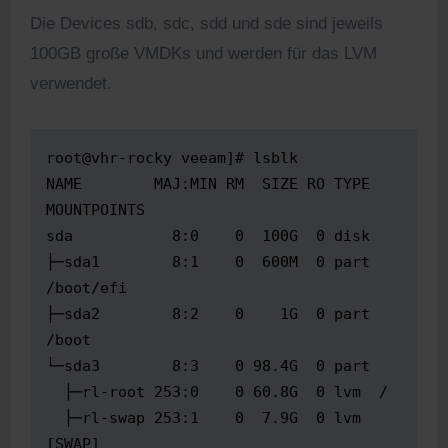
Die Devices sdb, sdc, sdd und sde sind jeweils
100GB große VMDKs und werden für das LVM
verwendet.
root@vhr-rocky veeam]# lsblk

NAME        MAJ:MIN RM  SIZE RO TYPE 
MOUNTPOINTS

sda           8:0    0  100G  0 disk

├─sda1        8:1    0  600M  0 part 
/boot/efi

├─sda2        8:2    0    1G  0 part 
/boot

└─sda3        8:3    0 98.4G  0 part

  ├─rl-root 253:0    0 60.8G  0 lvm  /

  ├─rl-swap 253:1    0  7.9G  0 lvm  
[SWAP]
