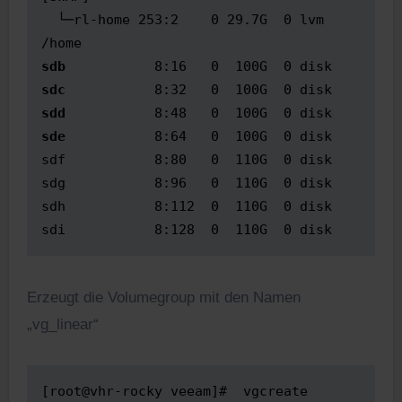
  └─rl-home 253:2    0 29.7G  0 lvm  
sdb           
sdc           
sdd           
sde           
8:64   0  100G  0 disk

sdf           8:80   0  110G  0 disk

sdg           8:96   0  110G  0 disk

sdh           8:112  0  110G  0 disk

sdi           8:128  0  110G  0 disk
Erzeugt die Volumegroup mit den Namen
„vg_linear“
[root@vhr-rocky veeam]#  vgcreate 