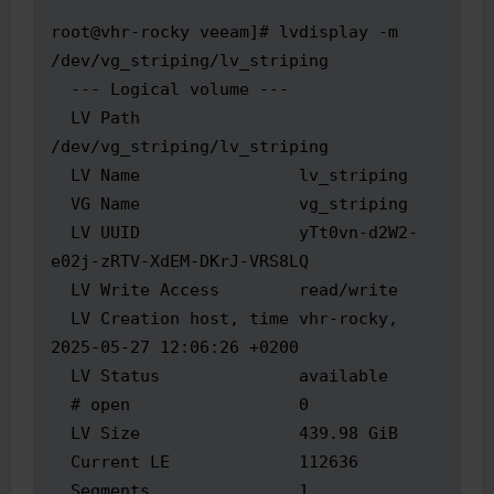
root@vhr-rocky veeam]# lvdisplay -m 
/dev/vg_striping/lv_striping

  --- Logical volume ---

  LV Path                
/dev/vg_striping/lv_striping

  LV Name                lv_striping

  VG Name                vg_striping

  LV UUID                yTt0vn-d2W2-
e02j-zRTV-XdEM-DKrJ-VRS8LQ

  LV Write Access        read/write

  LV Creation host, time vhr-rocky, 
2025-05-27 12:06:26 +0200

  LV Status              available

  # open                 0

  LV Size                439.98 GiB

  Current LE             112636

  Segments               1
