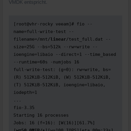
VMDK entspricht.
[root@vhr-rocky veeam]# fio --
name=full-write-test --
filename=/mnt/
linear
/test_full.dat --
size=25G --bs=512k --rw=write --
ioengine=libaio --direct=1 --time_based 
--runtime=60s -numjobs 16

full-write-test: (g=0): rw=write, bs=
(R) 512KiB-512KiB, (W) 512KiB-512KiB, 
(T) 512KiB-512KiB, ioengine=libaio, 
iodepth=1

...

fio-3.35

Starting 16 processes

Jobs: 16 (f=16): [W(16)][61.7%]
[
w=50.0MiB/s
][w=100 IOPS][eta 00m:23s]