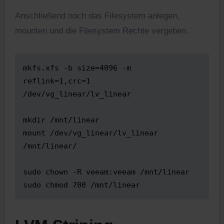
Anschließend noch das Filesystem anlegen,
mounten und die Filesystem Rechte vergeben.
mkfs.xfs -b size=4096 -m 
reflink=1,crc=1 
/dev/vg_linear/lv_linear

mkdir /mnt/linear

mount /dev/vg_linear/lv_linear  
/mnt/linear/

sudo chown -R veeam:veeam /mnt/linear

sudo chmod 700 /mnt/linear