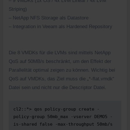
– 9 VMDKs (1x OS / 4x LVM Linear / 4x LVM
Striping)
– NetApp NFS Storage als Datastore
– Integration in Veeam als Hardened Repository
Die 8 VMDKs für die LVMs sind mittels NetApp
QoS auf 50MB/s beschränkt, um den Effekt der
Parallelität optimal zeigen zu können. Wichtig bei
QoS auf VMDKs, das Ziel muss die „*-flat.vmdk“
Datei sein und nicht nur die Descriptor Datei.
cl2::*> qos policy-group create -
policy-group 50mb_max -vserver DEMO5 -
is-shared false -max-throughput 50mb/s
