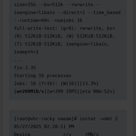
size=25G --bs=512k --rw=write --
ioengine=libaio --direct=1 --time_based 
--runtime=60s -numjobs 16

full-write-test: (g=0): rw=write, bs=
(R) 512KiB-512KiB, (W) 512KiB-512KiB, 
(T) 512KiB-512KiB, ioengine=libaio, 
iodepth=1

...

fio-3.35

Starting 16 processes

Jobs: 16 (f=16): [W(16)][13.3%]
[
w=200MiB/s
][w=399 IOPS][eta 00m:52s]
[root@vhr-rocky veeam]# iostat -xdmt 2

05/27/2025 02:28:11 PM

Device            r/s     rMB/s   