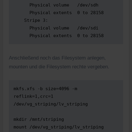
      Physical volume   /dev/sdh

      Physical extents  0 to 28158

    Stripe 3:

      Physical volume   /dev/sdi

Anschließend noch das Filesystem anlegen,
mounten und die Filesystem rechte vergeben.
mkfs.xfs -b size=4096 -m 
reflink=1,crc=1 
/dev/vg_striping/lv_striping 

mkdir /mnt/striping

mount /dev/vg_striping/lv_striping 