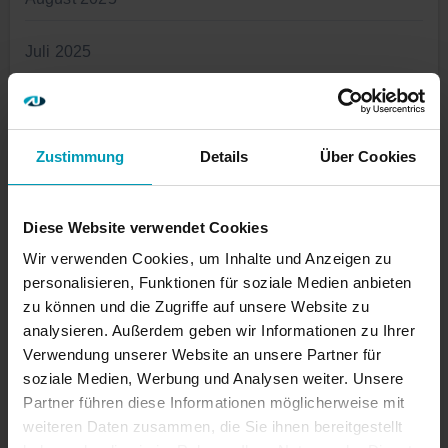
Juli 2025
Juni 2025
Zustimmung
Details
Über Cookies
Mai 2025
April 2025
Diese Website verwendet Cookies
Wir verwenden Cookies, um Inhalte und Anzeigen zu
März 2025
personalisieren, Funktionen für soziale Medien anbieten
zu können und die Zugriffe auf unsere Website zu
Januar 2025
analysieren. Außerdem geben wir Informationen zu Ihrer
Verwendung unserer Website an unsere Partner für
November 2024
soziale Medien, Werbung und Analysen weiter. Unsere
Partner führen diese Informationen möglicherweise mit
Oktober 2024
weiteren Daten zusammen, die Sie ihnen bereitgestellt