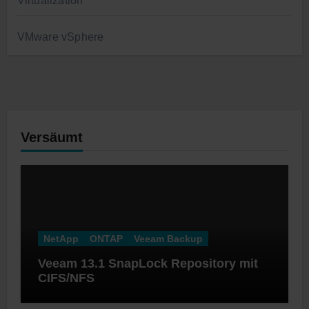
Virtualization
VMware vSphere
Versäumt
NetApp
ONTAP
Veeam Backup
Veeam 13.1 SnapLock Repository mit
CIFS/NFS