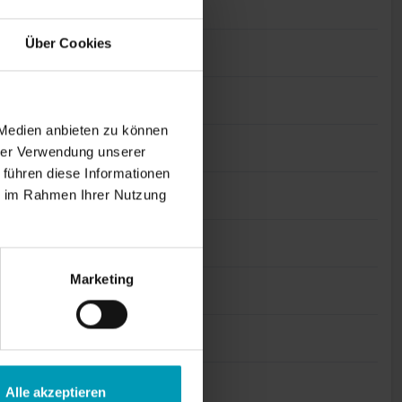
März 2025
Über Cookies
Januar 2025
November 2024
 Medien anbieten zu können
hrer Verwendung unserer
Oktober 2024
 führen diese Informationen
ie im Rahmen Ihrer Nutzung
August 2024
Juli 2024
Marketing
Juni 2024
April 2024
März 2024
Alle akzeptieren