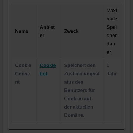
Maxi
male
Anbiet
Spei
Name
Zweck
er
cher
dau
er
Cookie
Cookie
Speichert den
1
Conse
bot
Zustimmungsst
Jahr
nt
atus des
Benutzers für
Cookies auf
der aktuellen
Domäne.