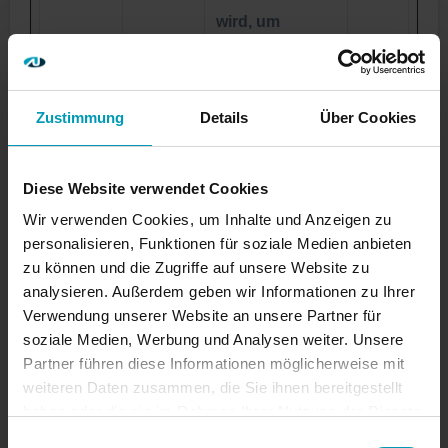
wird, um
statistische
Daten dazu, wie
der Besucher
Zustimmung
Details
Über Cookies
die Website
nutzt, zu
Diese Website verwendet Cookies
generieren.
Wir verwenden Cookies, um Inhalte und Anzeigen zu
_ga_#
Google
Sammelt Daten
2
personalisieren, Funktionen für soziale Medien anbieten
dazu, wie oft
Jahr
zu können und die Zugriffe auf unsere Website zu
ein Benutzer
e
analysieren. Außerdem geben wir Informationen zu Ihrer
Verwendung unserer Website an unsere Partner für
eine Website
soziale Medien, Werbung und Analysen weiter. Unsere
besucht hat,
Partner führen diese Informationen möglicherweise mit
sowie Daten für
weiteren Daten zusammen, die Sie ihnen bereitgestellt
den ersten und
haben oder die sie im Rahmen Ihrer Nutzung der Dienste
letzten Besuch.
gesammelt haben.
Einwilligungsauswahl