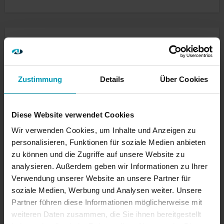
Skala…
Cisco
NetApp
Veeam Backup
Virtualization
VMware vSphere
Erfahrungsbericht: Cisco UCS-X
Zustimmung
Details
Über Cookies
mit NVMe-FC Datastores und
den Folgen fürs Veeam Backup
Diese Website verwendet Cookies
Wir verwenden Cookies, um Inhalte und Anzeigen zu
Matthias Beller
29. Juli 2024
personalisieren, Funktionen für soziale Medien anbieten
zu können und die Zugriffe auf unsere Website zu
Dieser Artikel soll einen Einblick in eines meiner
analysieren. Außerdem geben wir Informationen zu Ihrer
letzten Projekte geben und aufzeigen, was ein
Verwendung unserer Website an unsere Partner für
Protokollwechsel im Storage Bereich für „Folgen“
soziale Medien, Werbung und Analysen weiter. Unsere
Partner führen diese Informationen möglicherweise mit
im Datacenter hat. Doch bevor wir anfangen, hier
weiteren Daten zusammen, die Sie ihnen bereitgestellt
ein…