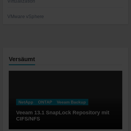
Virtualization
VMware vSphere
Versäumt
NetApp
ONTAP
Veeam Backup
Veeam 13.1 SnapLock Repository mit
CIFS/NFS