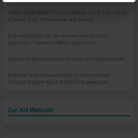
VMSA-2026-0006 / CvSSv3-Range von 2.7 bis 9.8 für
vCenter, ESX, Workstation und Fusion
Disk vergrößern bei der Veeam Infrastructure
Appliance / Veeam Software Appliance
Default Outbound Access in Azure wird abgeschaltet
Kritische DoS-Schwachstelle in Cisco Identity
Services Engine durch RADIUS-Suppression
Zur AU-Website