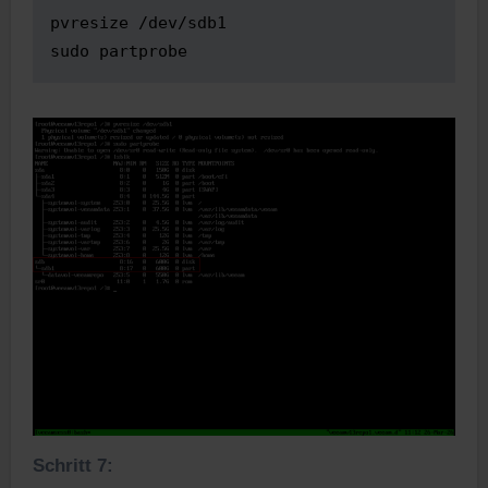
pvresize /dev/sdb1

sudo partprobe
Schritt 7: