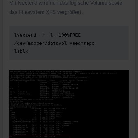
Mit lvextend wird nun das logische Volume sowie
das Filesystem XFS vergrößert.
lvextend -r -l +100%FREE 
/dev/mapper/datavol-veeamrepo

lsblk