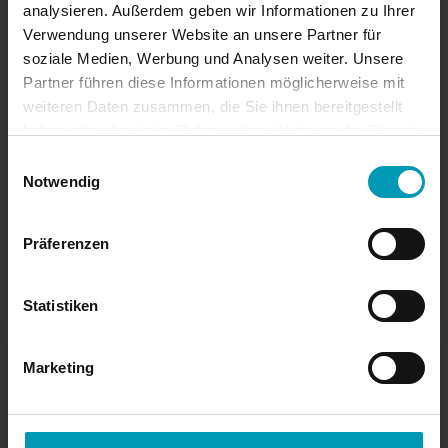
analysieren. Außerdem geben wir Informationen zu Ihrer
Verwendung unserer Website an unsere Partner für
soziale Medien, Werbung und Analysen weiter. Unsere
Von
Matthias Beller
Partner führen diese Informationen möglicherweise mit
Senior System Engineer und Produktspezialist für
weiteren Daten zusammen, die Sie ihnen bereitgestellt
haben oder die sie im Rahmen Ihrer Nutzung der Dienste
Veeam bei der Advanced UniByte GmbH in Metzingen.
gesammelt haben.
Mein Schwerpunkt liegt auf Netapp-Storage-Lösungen
Einwilligungsauswahl
Notwendig
sowie Backup- und Recovery-Konzepten. Teilnehmer
der #BeatTheGostev Challenge 2021. VMCE, VMCA,
Präferenzen
Netapp NCSE, NCIE-DP, NCIE-SAN. Seit 2023 Mitglied
des Veeam Vanguard Programms.
Statistiken
Marketing
Ähnlicher Beitrag