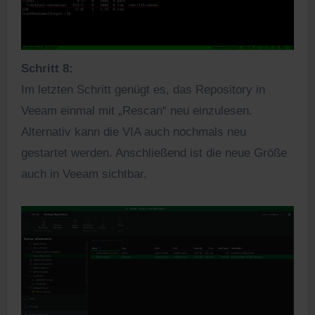
Schritt 8:
Im letzten Schritt genügt es, das Repository in
Veeam einmal mit „Rescan“ neu einzulesen.
Alternativ kann die VIA auch nochmals neu
gestartet werden. Anschließend ist die neue Größe
auch in Veeam sichtbar.