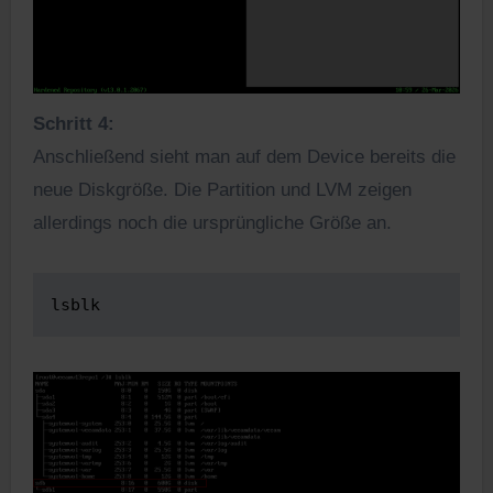
Schritt 4:
Anschließend sieht man auf dem Device bereits die
neue Diskgröße. Die Partition und LVM zeigen
allerdings noch die ursprüngliche Größe an.
lsblk