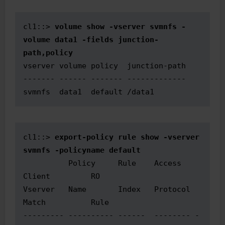
cl1::> 
volume show -vserver svmnfs -
volume data1 -fields junction-
path,policy
vserver volume policy  junction-path

------- ------ ------- -------------

svmnfs  data1  default /data1
cl1::> 
export-policy rule show -vserver 
svmnfs -policyname default
          Policy     Rule    Access   
Client         RO

Vserver   Name       Index   Protocol 
Match          Rule

--------- ---------- ------  -------- -