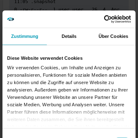
11:05 .snapshot

0 -rw-r--r--  1 user user   26  4. Apr 
14:25 test-file-1.txt

0 -rw-------  1 root root   40  4. Apr 
14:26 test-file-2.txt

Zustimmung
Details
Über Cookies
0 -rw-r--r--  1 root root    0  4. Apr 
14:27 test-file-4.2.txt

[md-linux1 /]# 
cat /mnt/test-file-1.txt
Diese Website verwendet Cookies
Hello World!

Wir verwenden Cookies, um Inhalte und Anzeigen zu
personalisieren, Funktionen für soziale Medien anbieten
from Linux

zu können und die Zugriffe auf unsere Website zu
analysieren. Außerdem geben wir Informationen zu Ihrer
Verwendung unserer Website an unsere Partner für
[md-linux1 /]# 
echo "foo" > /mnt/test-
soziale Medien, Werbung und Analysen weiter. Unsere
file-5.txt
Partner führen diese Informationen möglicherweise mit
[md-linux1 /]# 
cat /mnt/test-file-5.txt
weiteren Daten zusammen, die Sie ihnen bereitgestellt
foo
haben oder die sie im Rahmen Ihrer Nutzung der Dienste
gesammelt haben.
Einwilligungsauswahl