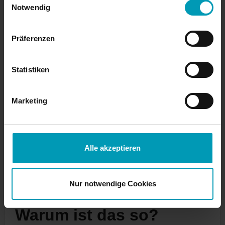
Notwendig
Einzig ein neuer Mount führt zu einem Fehler:
Präferenzen
[md-linux1 /]# 
umount /mnt
[md-linux1 /]# 
mount 10.92.4.53:/data1 
Statistiken
/mnt -o nfsvers=3,sec=sys
mount.nfs: mounting 10.92.4.53:/data1 
Marketing
failed, reason given by server: No such 
file or directory
Alle akzeptieren
Fazit: Unter NFS ist somit das Unmounten eines
Volumes auch kein wirksames Fencing gegen
Client-Zugriffe.
Nur notwendige Cookies
Warum ist das so?