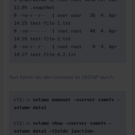
11:05 .snapshot

0 -rw-r--r--  1 user user   26  4. Apr 
14:25 test-file-1.txt

0 -rw-------  1 root root   40  4. Apr 
14:26 test-file-2.txt

0 -rw-r--r--  1 root root    0  4. Apr 
Nun führen wir den Unmount im ONTAP durch:
cl1::> 
volume unmount -vserver svmnfs -
volume data1
cl1::> 
volume show -vserver svmnfs -
volume data1 -fields junction-