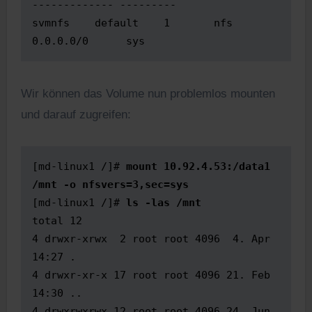
------------- ---------

svmnfs    default    1       nfs      
0.0.0.0/0      sys
Wir können das Volume nun problemlos mounten
und darauf zugreifen:
[md-linux1 /]# 
mount 10.92.4.53:/data1 
/mnt -o nfsvers=3,sec=sys
[md-linux1 /]# 
ls -las /mnt
total 12

4 drwxr-xrwx  2 root root 4096  4. Apr 
14:27 .

4 drwxr-xr-x 17 root root 4096 21. Feb 
14:30 ..

4 drwxrwxrwx 12 root root 4096 24. Jun 