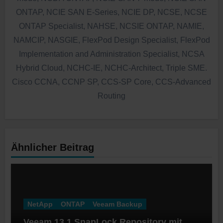
ONTAP, NCIE SAN E-Series, NCIE DP, NCSE, NCSE
ONTAP Specialist, NAHSE, NCSIE ONTAP, NAMIE,
NAMCIP, NASGIE, FlexPod Design Specialist, FlexPod
Implementation and Administration Specialist, NCSA
Hybrid Cloud, NCHC-IE, NCHC-Architect, Triple SME.
Cisco CCNA, CCNP SP, CCS-SP Core, CCS-Advanced
Routing
Ähnlicher Beitrag
NetApp
ONTAP
Veeam Backup
Veeam 13.1 SnapLock Repository mit