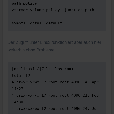
path,policy
vserver volume policy  junction-path

------- ------ ------- -------------

svmnfs  data1  default -
Der Zugriff unter Linux funktioniert aber auch hier
weiterhin ohne Probleme:
[md-linux1 /]# 
ls -las /mnt
total 12

4 drwxr-xrwx  2 root root 4096  4. Apr 
14:27 .

4 drwxr-xr-x 17 root root 4096 21. Feb 
14:30 ..

4 drwxrwxrwx 12 root root 4096 24. Jun 