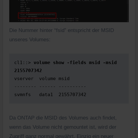
Die Nummer hinter “fsid” entspricht der MSID
unseres Volumes:
cl1::> 
volume show -fields msid -msid 
2155707342
vserver  volume msid

-------- ------ ----------

svmnfs   data1  2155707342
Da ONTAP die MSID des Volumes auch findet,
wenn das Volume nicht gemountet ist, wird der
Zugriff ganz normal gewährt. Einzig ein neuer