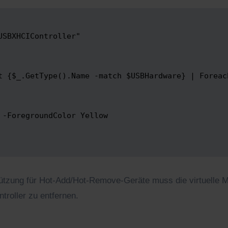
SBXHCIController"

t {$_.GetType().Name -match $USBHardware} | Foreac
-ForegroundColor Yellow

tzung für Hot-Add/Hot-Remove-Geräte muss die virtuelle 
roller zu entfernen.