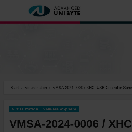
Zum
Inhalt
springen
Start
Virtualization
VMSA-2024-0006 / XHCI-USB-Controller Schw
Virtualization
VMware vSphere
VMSA-2024-0006 / XHCI