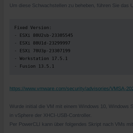
Um diese Schwachstellen zu beheben, führen Sie das Up
Fixed Version:

- ESXi 80U2sb-23305545

- ESXi 80U1d-23299997

- ESXi 70U3p-23307199

- Workstation 17.5.1

- Fusion 13.5.1
h
ttps://www.vmware.com/security/advisories/VMSA-20
Wurde initial die VM mit einem Windows 10, Windows Ser
in vSphere der XHCI-USB-Controller.
Per PowerCLI kann über folgendes Skript nach VMs mi