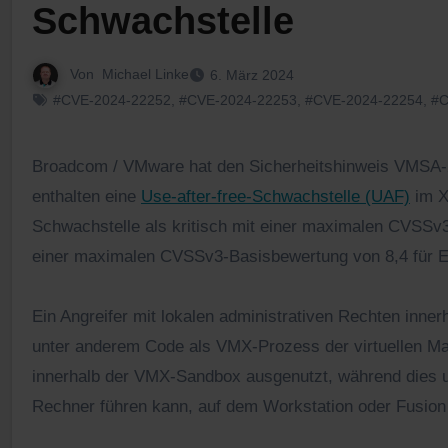
Schwachstelle
Von
Michael Linke
6. März 2024
#CVE-2024-22252
,
#CVE-2024-22253
,
#CVE-2024-22254
,
#C
Broadcom / VMware hat den Sicherheitshinweis VMSA-2024-0006 veröffentlicht. VMware ESXi, Workstation und Fusion
enthalten eine
Use-after-free-Schwachstelle (UAF)
im X
Schwachstelle als kritisch mit einer maximalen CVSSv3
einer maximalen CVSSv3-Basisbewertung von 8,4 für ES
Ein Angreifer mit lokalen administrativen Rechten inne
unter anderem Code als VMX-Prozess der virtuellen Ma
innerhalb der VMX-Sandbox ausgenutzt, während dies 
Rechner führen kann, auf dem Workstation oder Fusion in