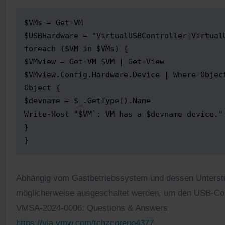
$VMs = Get-VM

$USBHardware = "VirtualUSBController|VirtualU
foreach ($VM in $VMs) {

$VMview = Get-VM $VM | Get-View

$VMview.Config.Hardware.Device | Where-Objec
Object {

$devname = $_.GetType().Name

Write-Host "$VM`: VM has a $devname device." 
}

}
Abhängig vom Gastbetriebssystem und dessen Unterstü
möglicherweise ausgeschaltet werden, um den USB-Cont
VMSA-2024-0006: Questions & Answers
https://via.vmw.com/tchzcoreno4377