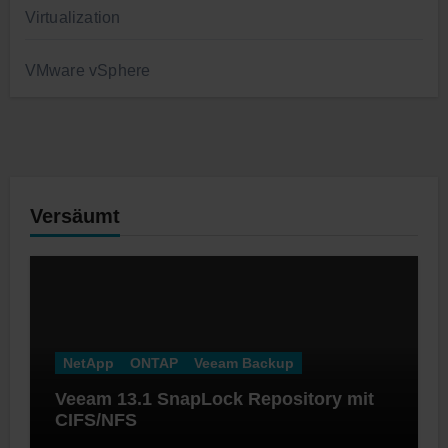
Virtualization
VMware vSphere
Versäumt
NetApp
ONTAP
Veeam Backup
Veeam 13.1 SnapLock Repository mit
CIFS/NFS