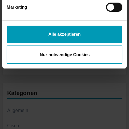
September 2023
Marketing
August 2023
Alle akzeptieren
Juli 2023
Juni 2023
Nur notwendige Cookies
März 2023
Kategorien
Allgemein
Cisco