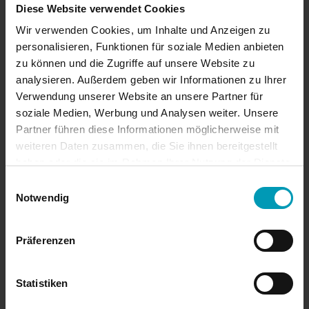
Diese Website verwendet Cookies
Wir verwenden Cookies, um Inhalte und Anzeigen zu
August 2024
personalisieren, Funktionen für soziale Medien anbieten
zu können und die Zugriffe auf unsere Website zu
Juli 2024
analysieren. Außerdem geben wir Informationen zu Ihrer
Verwendung unserer Website an unsere Partner für
Juni 2024
soziale Medien, Werbung und Analysen weiter. Unsere
Partner führen diese Informationen möglicherweise mit
April 2024
weiteren Daten zusammen, die Sie ihnen bereitgestellt
haben oder die sie im Rahmen Ihrer Nutzung der Dienste
März 2024
gesammelt haben.
Einwilligungsauswahl
Notwendig
Januar 2024
Präferenzen
November 2023
Statistiken
Oktober 2023