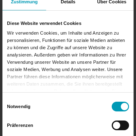
Zustimmung
Details
Über Cookies
August 2024
Juli 2024
Diese Website verwendet Cookies
Wir verwenden Cookies, um Inhalte und Anzeigen zu
Juni 2024
personalisieren, Funktionen für soziale Medien anbieten
zu können und die Zugriffe auf unsere Website zu
April 2024
analysieren. Außerdem geben wir Informationen zu Ihrer
Verwendung unserer Website an unsere Partner für
März 2024
soziale Medien, Werbung und Analysen weiter. Unsere
Partner führen diese Informationen möglicherweise mit
weiteren Daten zusammen, die Sie ihnen bereitgestellt
Januar 2024
haben oder die sie im Rahmen Ihrer Nutzung der Dienste
gesammelt haben.
Einwilligungsauswahl
November 2023
Notwendig
Oktober 2023
Präferenzen
September 2023