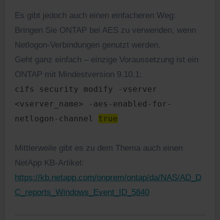
Es gibt jedoch auch einen einfacheren Weg:
Bringen Sie ONTAP bei AES zu verwenden, wenn
Netlogon-Verbindungen genutzt werden.
Geht ganz einfach – einzige Voraussetzung ist ein
ONTAP mit Mindestversion 9.10.1:
cifs security modify -vserver
<vserver_name> -aes-enabled-for-
netlogon-channel
true
Mittlerweile gibt es zu dem Thema auch einen
NetApp KB-Artikel:
https://kb.netapp.com/onprem/ontap/da/NAS/AD_D
C_reports_Windows_Event_ID_5840