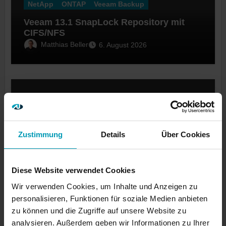
NetApp
ONTAP
Veeam Backup
Veeam 13.1 SnapLock Repository mit
CIFS/NFS
Matthias Beller
6. August 2026
Virtualization
VMware vSphere
Zustimmung
Details
Über Cookies
VMSA-2026-0006 / CvSSv3-Range von
2.7 bis 9.8 für vCenter, ESX, Workstation
und Fusion
Michael Linke
29. Juli 2026
Diese Website verwendet Cookies
Wir verwenden Cookies, um Inhalte und Anzeigen zu
personalisieren, Funktionen für soziale Medien anbieten
zu können und die Zugriffe auf unsere Website zu
analysieren. Außerdem geben wir Informationen zu Ihrer