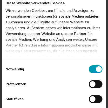
Diese Website verwendet Cookies
Wir verwenden Cookies, um Inhalte und Anzeigen zu
August 2024
personalisieren, Funktionen für soziale Medien anbieten
zu können und die Zugriffe auf unsere Website zu
Juli 2024
analysieren. Außerdem geben wir Informationen zu Ihrer
Verwendung unserer Website an unsere Partner für
Juni 2024
soziale Medien, Werbung und Analysen weiter. Unsere
Partner führen diese Informationen möglicherweise mit
April 2024
weiteren Daten zusammen, die Sie ihnen bereitgestellt
haben oder die sie im Rahmen Ihrer Nutzung der Dienste
März 2024
gesammelt haben.
Einwilligungsauswahl
Notwendig
Januar 2024
Präferenzen
November 2023
Statistiken
Oktober 2023