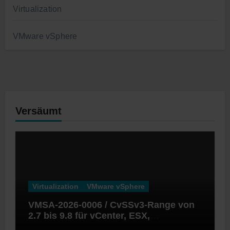
Virtualization
VMware vSphere
Versäumt
Virtualization
VMware vSphere
VMSA-2026-0006 / CvSSv3-Range von
2.7 bis 9.8 für vCenter, ESX,
Workstation und Fusion