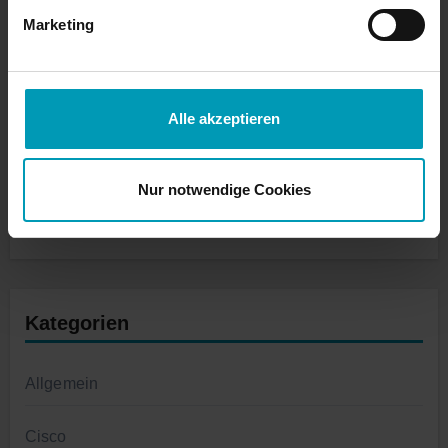
September 2023
Marketing
August 2023
Alle akzeptieren
Juli 2023
Juni 2023
Nur notwendige Cookies
März 2023
Kategorien
Allgemein
Cisco