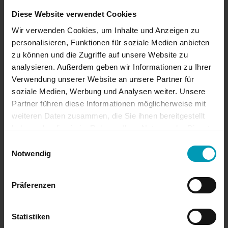
Oktober 2024
Diese Website verwendet Cookies
Wir verwenden Cookies, um Inhalte und Anzeigen zu
August 2024
personalisieren, Funktionen für soziale Medien anbieten
zu können und die Zugriffe auf unsere Website zu
Juli 2024
analysieren. Außerdem geben wir Informationen zu Ihrer
Verwendung unserer Website an unsere Partner für
soziale Medien, Werbung und Analysen weiter. Unsere
Juni 2024
Partner führen diese Informationen möglicherweise mit
weiteren Daten zusammen, die Sie ihnen bereitgestellt
April 2024
haben oder die sie im Rahmen Ihrer Nutzung der Dienste
gesammelt haben.
Einwilligungsauswahl
März 2024
Notwendig
Januar 2024
Präferenzen
November 2023
Statistiken
Oktober 2023