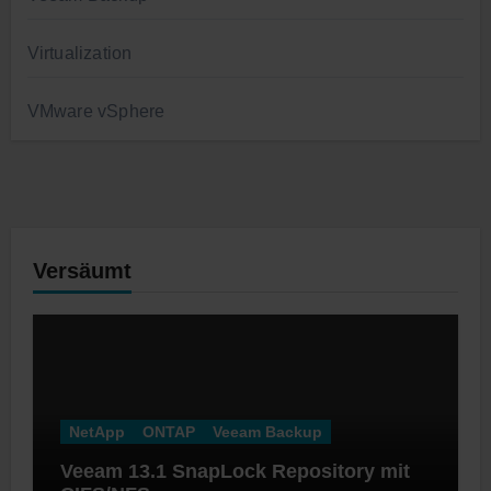
Virtualization
VMware vSphere
Versäumt
NetApp
ONTAP
Veeam Backup
Veeam 13.1 SnapLock Repository mit