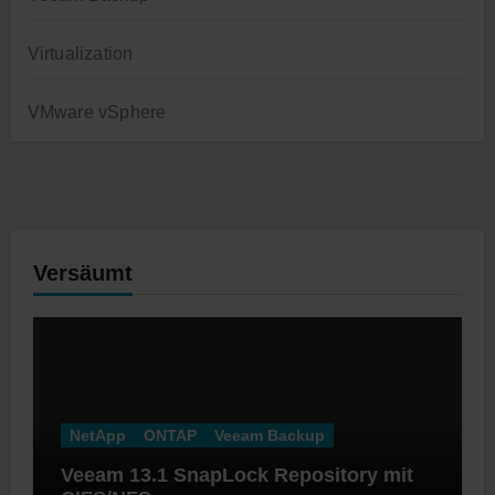
Virtualization
VMware vSphere
Versäumt
NetApp
ONTAP
Veeam Backup
Veeam 13.1 SnapLock Repository mit