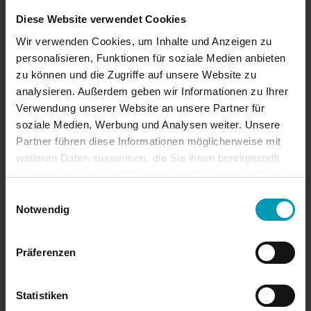
Oktober 2024
Diese Website verwendet Cookies
Wir verwenden Cookies, um Inhalte und Anzeigen zu
August 2024
personalisieren, Funktionen für soziale Medien anbieten
zu können und die Zugriffe auf unsere Website zu
Juli 2024
analysieren. Außerdem geben wir Informationen zu Ihrer
Verwendung unserer Website an unsere Partner für
soziale Medien, Werbung und Analysen weiter. Unsere
Juni 2024
Partner führen diese Informationen möglicherweise mit
weiteren Daten zusammen, die Sie ihnen bereitgestellt
April 2024
haben oder die sie im Rahmen Ihrer Nutzung der Dienste
gesammelt haben.
Einwilligungsauswahl
März 2024
Notwendig
Januar 2024
Präferenzen
November 2023
Statistiken
Oktober 2023