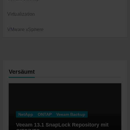
Virtualization
VMware vSphere
Versäumt
NetApp
ONTAP
Veeam Backup
Veeam 13.1 SnapLock Repository mit