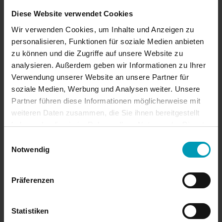
Oktober 2024
Diese Website verwendet Cookies
Wir verwenden Cookies, um Inhalte und Anzeigen zu
August 2024
personalisieren, Funktionen für soziale Medien anbieten
zu können und die Zugriffe auf unsere Website zu
Juli 2024
analysieren. Außerdem geben wir Informationen zu Ihrer
Verwendung unserer Website an unsere Partner für
soziale Medien, Werbung und Analysen weiter. Unsere
Juni 2024
Partner führen diese Informationen möglicherweise mit
weiteren Daten zusammen, die Sie ihnen bereitgestellt
April 2024
haben oder die sie im Rahmen Ihrer Nutzung der Dienste
gesammelt haben.
Einwilligungsauswahl
März 2024
Notwendig
Januar 2024
Präferenzen
November 2023
Statistiken
Oktober 2023