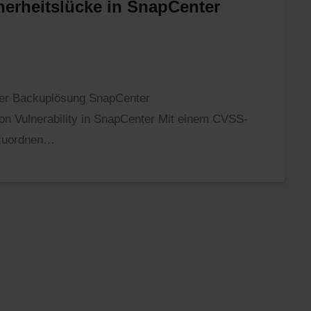
erheitslücke in SnapCenter
hrer Backuplösung SnapCenter
n Vulnerability in SnapCenter Mit einem CVSS-
inzuordnen…